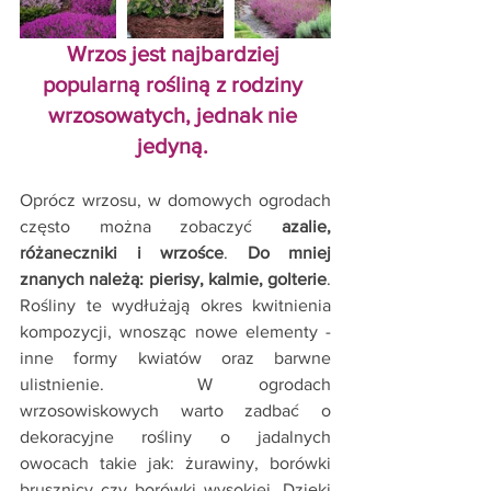
Wrzos jest najbardziej 
popularną rośliną z rodziny 
wrzosowatych, jednak nie 
jedyną. 
Oprócz wrzosu, w domowych ogrodach 
często można zobaczyć
 azalie, 
różaneczniki i wrzośce
. 
Do mniej 
znanych należą: pierisy, kalmie, golterie
. 
Rośliny te wydłużają okres kwitnienia 
kompozycji, wnosząc nowe elementy - 
inne formy kwiatów oraz barwne 
ulistnienie.  W ogrodach 
wrzosowiskowych warto zadbać o 
dekoracyjne rośliny o jadalnych 
owocach takie jak: żurawiny, borówki 
brusznicy czy borówki wysokiej. Dzięki 