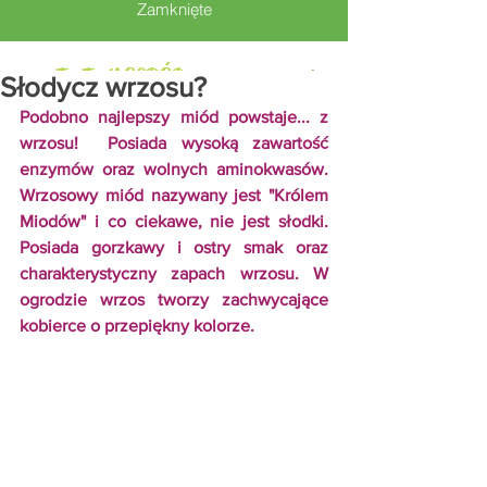
Zamknięte
To Twój OGRÓD
stwórz go z nami
Słodycz wrzosu?
Podobno najlepszy miód powstaje... z 
wrzosu!  Posiada wysoką zawartość 
enzymów oraz wolnych aminokwasów. 
Wrzosowy miód nazywany jest "Królem 
Miodów" i co ciekawe, nie jest słodki. 
Posiada gorzkawy i ostry smak oraz 
charakterystyczny zapach wrzosu. W 
ogrodzie wrzos tworzy zachwycające 
kobierce o przepiękny kolorze.